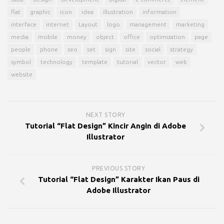
flat
graphic
icon
idea
illustration
information
interface
internet
Layout
logo
management
marketing
media
mobile
money
object
office
optimization
page
people
phone
seo
set
sign
site
social
strategy
symbol
technology
template
tutorial
vector
web
website
NEXT STORY
Tutorial “Flat Design” Kincir Angin di Adobe
Illustrator
PREVIOUS STORY
Tutorial “Flat Design” Karakter Ikan Paus di
Adobe Illustrator