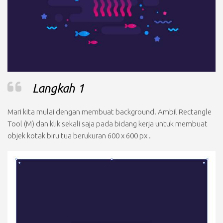
Langkah 1
Mari kita mulai dengan membuat background. Ambil
Rectangle
Tool (M)
dan klik sekali saja pada bidang kerja untuk membuat
objek kotak biru tua
berukuran 600 x 600 px
.