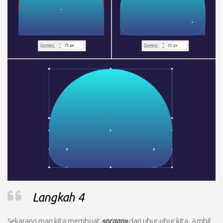
Langkah 4
Sekarang mari kita membuat
«organ»
dari ubur-ubur kita. Ambil