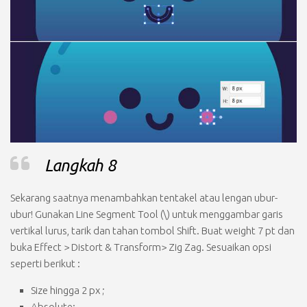
Langkah 8
Sekarang saatnya menambahkan tentakel atau lengan ubur-
ubur! Gunakan
Line Segment Tool (\)
untuk menggambar garis
vertikal lurus, tarik dan tahan tombol
Shift.
Buat weight
7 pt
dan
buka
Effect > Distort & Transform> Zig Zag.
Sesuaikan opsi
seperti berikut :
Size
hingga
2 px
;
Absolute;