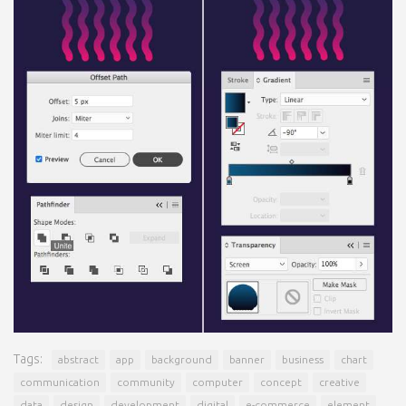
Tags:
abstract
app
background
banner
business
chart
communication
community
computer
concept
creative
data
design
development
digital
e-commerce
element