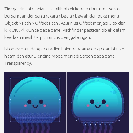
Tinggal finishing! Mari kita pilih objek kepala ubur-ubur secara
bersamaan dengan lingkaran bagian bawah dan buka menu
Object > Path > Offset Path
. Atur nilai
Offset
menjadi
5 px
dan
klik
OK
. Klik
Unite
pada panel
Pathfinder
pastikan objek dalam
keadaan masih terpilih untuk penggabungan.
Isi objek baru dengan gradien linier berwarna gelap dari biru ke
hitam dan atur
Blending Mode
menjadi
Screen
pada panel
Transparency
.