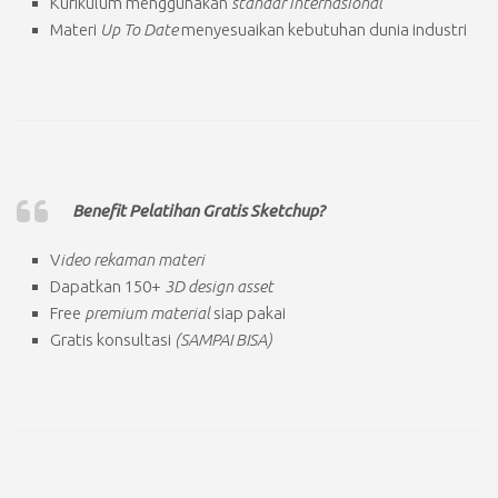
Kurikulum menggunakan
standar internasional
Materi
Up To Date
menyesuaikan kebutuhan dunia industri
Benefit Pelatihan Gratis Sketchup?
V
ideo rekaman materi
Dapatkan 150+
3D design asset
Free
premium material
siap pakai
Gratis konsultasi
(SAMPAI BISA)