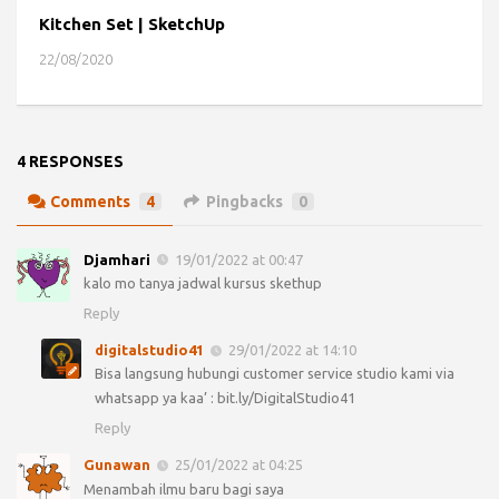
Kitchen Set | SketchUp
22/08/2020
4 RESPONSES
Comments
4
Pingbacks
0
Djamhari
19/01/2022 at 00:47
kalo mo tanya jadwal kursus skethup
Reply
digitalstudio41
29/01/2022 at 14:10
Bisa langsung hubungi customer service studio kami via
whatsapp ya kaa’ : bit.ly/DigitalStudio41
Reply
Gunawan
25/01/2022 at 04:25
Menambah ilmu baru bagi saya